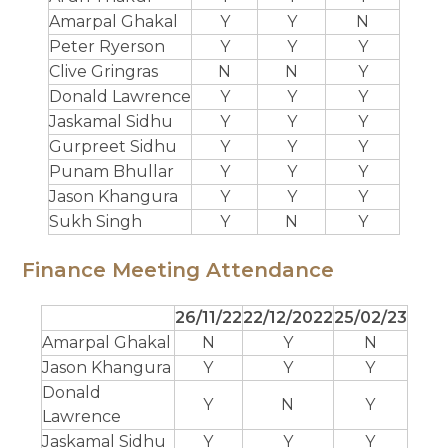
Amarpal Ghakal
Y
Y
N
Peter Ryerson
Y
Y
Y
Clive Gringras
N
N
Y
Donald Lawrence
Y
Y
Y
Jaskamal Sidhu
Y
Y
Y
Gurpreet Sidhu
Y
Y
Y
Punam Bhullar
Y
Y
Y
Jason Khangura
Y
Y
Y
Sukh Singh
Y
N
Y
Finance Meeting Attendance
26/11/22
22/12/2022
25/02/23
Amarpal Ghakal
N
Y
N
Jason Khangura
Y
Y
Y
Donald
Y
N
Y
Lawrence
Jaskamal Sidhu
Y
Y
Y