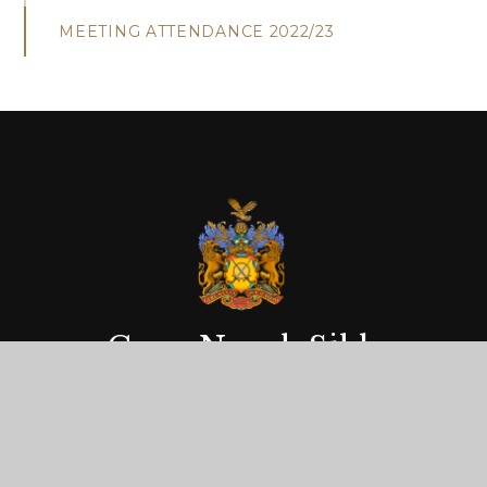
MEETING ATTENDANCE 2022/23
Guru Nanak Sikh
MULTI ACADEMY TRUST
Getting Here